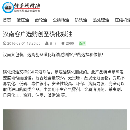
首页
液压油
齿轮油
全损耗油
防锈油
热处理油
压缩机
汉南客户选购创圣磺化媒油
2016-03-01 13:36:00
黄飞
2060
原创
汉南某包装厂选购创圣磺化煤油,感谢客户的选择和依赖！
磺化煤油又称260号溶剂油，是煤油磺化而成的。此产品特点是蒸发
速度均匀而缓慢，芳香烃含量较少。无臭味，蒸发无残留物，受热不
易氧化、低硫、毒性很小，安全性较高、环保、溶解力强、完全可以
取代进口的同类产品。主要用于生产气雾剂、金属清洗剂、杀虫剂、
日用化工、涂料、油墨、
润滑油
等。