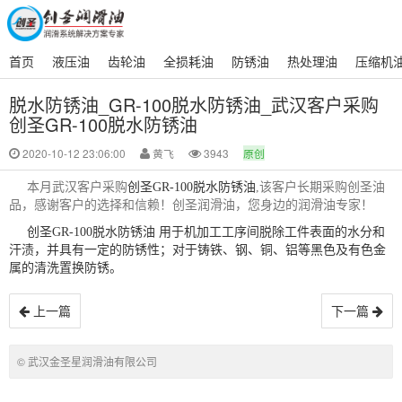
首页
液压油
齿轮油
全损耗油
防锈油
热处理油
压缩机
脱水防锈油_GR-100脱水防锈油_武汉客户采购
创圣GR-100脱水防锈油
2020-10-12 23:06:00
黄飞
3943
原创
本月武汉客户采购
创圣GR-100脱水防锈油
,该客户长期采购创圣油
品，感谢客户的选择和信赖！创圣润滑油，您身边的润滑油专家！
创圣GR-100脱水
防锈油
用于机加工工序间脱除工件表面的水分和
汗渍，并具有一定的防锈性；对
于铸铁、钢、铜、铝等黑色及有色金
属的清洗置换防锈。
上一篇
下一篇
© 武汉金圣星润滑油有限公司