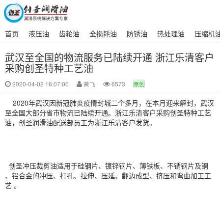
首页
液压油
齿轮油
全损耗油
防锈油
热处理油
压缩机
武汉至全国的物流服务已陆续开通 浙江乐清客户
采购创圣特种工艺油
2020-04-02 16:07:00
黄飞
6573
原创
2020年武汉因新冠肺炎疫情封城二个多月，在本月迎来解封，武汉
至全国大部分省市物流已陆续开通。浙江乐清客户采购创圣特种工艺
油，创圣润滑油配送部员工为浙江乐清客户发货。
创圣冲压裁剪油
适用于硅钢片、镀锌钢片、薄铁板、不锈钢片及铜
、铝合金的冲压、打孔、拉伸、压延、翻边成型、挤压和弯曲加工工
艺 。