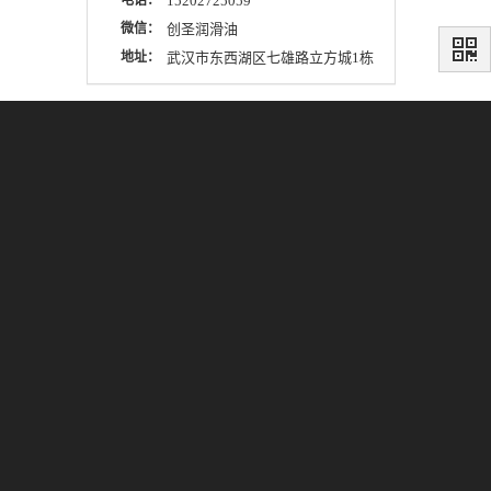
电话：
15202725059
微信：
创圣润滑油
地址：
武汉市东西湖区七雄路立方城1栋