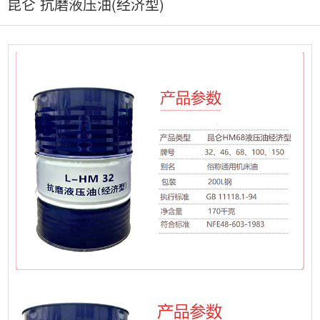
昆仑 抗磨液压油(经济型)