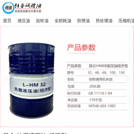
首页
液压油
齿轮油
全损耗油
防锈油
热处理油
压缩机